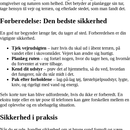
omgivelser og naturen som helhed. Det betyder at planlægge sin tur,
tage hensyn til vejr og terræn, og efterlade stedet, som man fandt det.
Forberedelse: Den bedste sikkerhed
En god tur begynder længe før, du tager af sted. Forberedelsen er din
vigtigste sikkerhed.
Tjek vejrudsigten
– især hvis du skal ud i åbent terræn, på
vandet eller i skovområder. Vejret kan ændre sig hurtigt.
Planlæg ruten
– og fortæl nogen, hvor du tager hen, og hvornår
du forventer at være tilbage.
Kend dit udstyr
– prøv det af hjemmefra, så du ved, hvordan
det fungerer, når du står midt i det.
Pak efter forholdene
– lag-på-lag tøj, førstehjælpsudstyr, lygte,
kniv, og rigeligt med vand og energi.
Selv korte ture kan blive udfordrende, hvis du ikke er forberedt. En
ekstra trøje eller en tør pose til telefonen kan gøre forskellen mellem en
god oplevelse og en ubehagelig situation.
Sikkerhed i praksis
Når du er ude, handler sikkerhed om at bruge sund fornuft og være