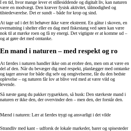
I en tid, hvor mange lever et stillesiddende og digitalt liv, kan naturen
være en modvægt. Den kræver fysisk aktivitet, tålmodighed og
tilstedeværelse. Det er sundt – både for krop og sind.
At tage ud i det fri behøver ikke være ekstremt. En gåtur i skoven, en
overnatning i shelter eller en dag med fiskestang ved søen kan være
nok til at mærke roen og få ny energi. Det vigtigste er at komme ud –
og at gøre det med omtanke.
En mand i naturen – med respekt og ro
At færdes i naturen handler ikke om at erobre den, men om at være en
del af den. Når du bevæger dig med respekt, planlægger med omtanke
og tager ansvar for både dig selv og omgivelserne, får du den bedste
oplevelse – og naturen får lov at blive ved med at være vild og
levende.
Så næste gang du pakker rygsækken, så husk: Den stærkeste mand i
naturen er ikke den, der overvinder den – men den, der forstår den.
Mænd i naturen: Lær at færdes trygt og ansvarligt i det vilde
Strandliv med kant – udforsk de lokale markeder, barer og spisesteder