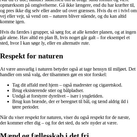
opmærksom på omgivelserne. Gå ikke længere, end du har kræfter til,
og pres ikke dig selv eller andre ud over grænsen. Hvis du er i tvivl om
vej eller vejr, så vend om – naturen bliver stående, og du kan altid
komme igen.
Hvis du færdes i grupper, så sørg for, at alle kender planen, og at ingen
går alene. Hav altid en plan B, hvis noget går galt – for eksempel et
sted, hvor I kan søge ly, eller en alternativ rute.
Respekt for naturen
At være ansvarlig i naturen betyder også at tage hensyn til miljøet. Det
handler om små valg, der tilsammen gør en stor forskel:
Tag dit affald med hjem – også madrester og cigaretskod.
Brug eksisterende stier og bålpladser.
Undgå at forstyrre dyrelivet – især i yngletiden.
Brug kun brænde, der er beregnet til bål, og tænd aldrig ild i
tørre perioder.
Når du viser respekt for naturen, viser du også respekt for de næste,
der kommer efter dig – og for det sted, du selv nyder at være.
Mænd og fællesskab i det fri