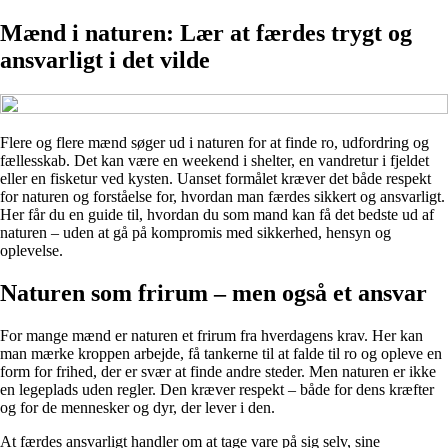
Mænd i naturen: Lær at færdes trygt og
ansvarligt i det vilde
Flere og flere mænd søger ud i naturen for at finde ro, udfordring og
fællesskab. Det kan være en weekend i shelter, en vandretur i fjeldet
eller en fisketur ved kysten. Uanset formålet kræver det både respekt
for naturen og forståelse for, hvordan man færdes sikkert og ansvarligt.
Her får du en guide til, hvordan du som mand kan få det bedste ud af
naturen – uden at gå på kompromis med sikkerhed, hensyn og
oplevelse.
Naturen som frirum – men også et ansvar
For mange mænd er naturen et frirum fra hverdagens krav. Her kan
man mærke kroppen arbejde, få tankerne til at falde til ro og opleve en
form for frihed, der er svær at finde andre steder. Men naturen er ikke
en legeplads uden regler. Den kræver respekt – både for dens kræfter
og for de mennesker og dyr, der lever i den.
At færdes ansvarligt handler om at tage vare på sig selv, sine