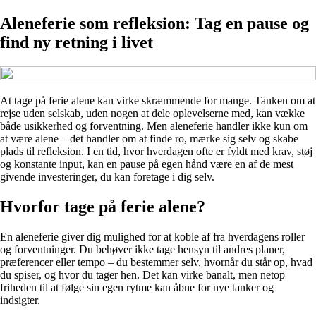
Aleneferie som refleksion: Tag en pause og
find ny retning i livet
At tage på ferie alene kan virke skræmmende for mange. Tanken om at
rejse uden selskab, uden nogen at dele oplevelserne med, kan vække
både usikkerhed og forventning. Men aleneferie handler ikke kun om
at være alene – det handler om at finde ro, mærke sig selv og skabe
plads til refleksion. I en tid, hvor hverdagen ofte er fyldt med krav, støj
og konstante input, kan en pause på egen hånd være en af de mest
givende investeringer, du kan foretage i dig selv.
Hvorfor tage på ferie alene?
En aleneferie giver dig mulighed for at koble af fra hverdagens roller
og forventninger. Du behøver ikke tage hensyn til andres planer,
præferencer eller tempo – du bestemmer selv, hvornår du står op, hvad
du spiser, og hvor du tager hen. Det kan virke banalt, men netop
friheden til at følge sin egen rytme kan åbne for nye tanker og
indsigter.