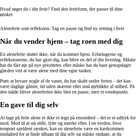
Hvad søger du i din ferie? Find den ferieform, der passer til dine
ønsker
Aleneferie som refleksion: Tag en pause og find ny retning i livet
Når du vender hjem – tag roen med dig
En aleneferie slutter ikke, når du kommer hjem. Erfaringerne og
refleksionerne, du har gjort dig, kan blive en del af din hverdag. Måske
har du fået øje på nye prioriteter, eller måske har du bare genopdaget
glæden ved at være alene med dine egne tanker.
Prøv at bevare nogle af de vaner, du har skabt under ferien – det kan
være daglige gåture, tid uden skærme eller små øjeblikke af stilhed. På
den måde bliver aleneferien ikke blot en pause, men et vendepunkt.
En gave til dig selv
At tage på ferie alene er ikke et tegn på ensomhed – det er et udtryk for
mod. Mod til at stå stille, lytte og mærke efter. I en verden, hvor
tempoet sjældent sænkes, kan en aleneferie være en kærkommen
mulighed for at finde tilbage til dig selv og måske opdage, at du