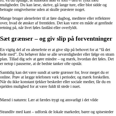
ro, vil du opdage, at stilheden ikke er tom – den er fyldt med
muligheder. Du kan læse, skrive, gå lange ture, eller blot sidde og
betragte omgivelserne uden at skulle præstere noget.
Mange bruger aleneferier til at føre dagbog, meditere eller reflektere
over, hvad de ønsker af fremtiden. Det kan være en måde at genfinde
retning på, når livet føles fastlåst eller overfyldt.
Sæt grænser – og giv slip på forventninger
En vigtig del af en aleneferie er at give slip på behovet for at “få det
hele med”. Du behøver ikke se alle seværdigheder eller følge en stram
plan. Tillad dig selv at gøre mindre – og mærk, hvordan det føles. Det
er netop i pauserne, at de bedste tanker ofte opstår.
Samtidig kan det være sundt at sætte grænser for, hvor meget du er
online. Prøv at lægge telefonen væk i perioder, og mærk forskellen.
Når du ikke konstant tjekker beskeder eller sociale medier, får du en
sjælden mulighed for at være fuldt til stede i nuet.
Mænd i naturen: Lær at færdes trygt og ansvarligt i det vilde
Strandliv med kant – udforsk de lokale markeder, barer og spisesteder