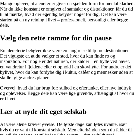
Mange oplever, at aleneferier giver en sjælden form for mental klarhed.
Når du ikke konstant er omgivet af samtaler og distraktioner, får du tid
til at mærke, hvad der egentlig betyder noget for dig. Det kan være
starten på en ny retning i livet – professionelt, personligt eller begge
dele.
Vælg den rette ramme for din pause
En aleneferie behøver ikke være en lang rejse til fjerne destinationer.
Det vigtigste er, at du vælger et sted, hvor du kan finde ro og
inspiration. For nogle er det naturen, der kalder – en hytte ved havet,
en vandretur i fjeldene eller et ophold i en skovhytte. For andre er det
bylivet, hvor du kan fordybe dig i kultur, caféer og mennesker uden at
skulle følge andres planer.
Overvej, hvad du har brug for: stilhed og eftertanke, eller nye indtryk
og oplevelser. Begge dele kan være lige givende, afhængigt af hvor du
er i livet.
Lær at nyde dit eget selskab
At være alene kræver øvelse. De første dage kan føles uvante, især
hvis du er vant til konstant selskab. Men efterhånden som du falder til