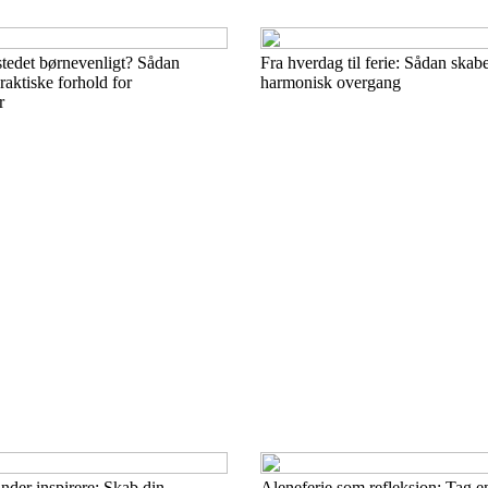
stedet børnevenligt? Sådan
Fra hverdag til ferie: Sådan skab
raktiske forhold for
harmonisk overgang
r
nder inspirere: Skab din
Aleneferie som refleksion: Tag e