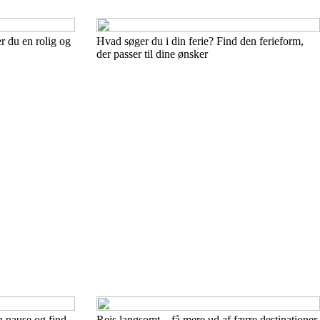
er du en rolig og
Hvad søger du i din ferie? Find den ferieform,
der passer til dine ønsker
n pause og find
Rejs langsomt – få mere ud af færre destinationer