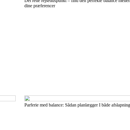
Det rette rejsetidspunkt – find den perfekte balance mell
dine præferencer
Parferie med balance: Sådan planlægger I både afslapning