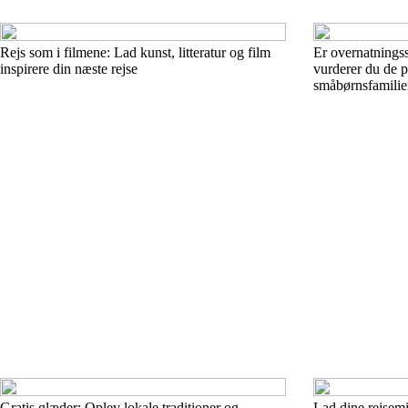
Rejs som i filmene: Lad kunst, litteratur og film
Er overnatnings
inspirere din næste rejse
vurderer du de p
småbørnsfamilie
Gratis glæder: Oplev lokale traditioner og
Lad dine rejsemi