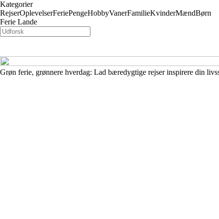
Kategorier
Rejser
Oplevelser
Ferie
Penge
Hobby
Vaner
Familie
Kvinder
Mænd
Børn
Ferie Lande
Grøn ferie, grønnere hverdag: Lad bæredygtige rejser inspirere din livss