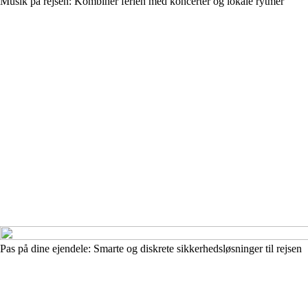
Musik på rejsen: Kombinér ferien med koncerter og lokale rytmer
Pas på dine ejendele: Smarte og diskrete sikkerhedsløsninger til rejsen