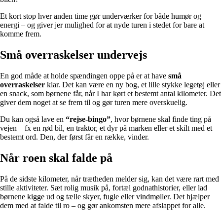
Et kort stop hver anden time gør underværker for både humør og
energi – og giver jer mulighed for at nyde turen i stedet for bare at
komme frem.
Små overraskelser undervejs
En god måde at holde spændingen oppe på er at have
små
overraskelser
klar. Det kan være en ny bog, et lille stykke legetøj eller
en snack, som børnene får, når I har kørt et bestemt antal kilometer. Det
giver dem noget at se frem til og gør turen mere overskuelig.
Du kan også lave en
“rejse-bingo”
, hvor børnene skal finde ting på
vejen – fx en rød bil, en traktor, et dyr på marken eller et skilt med et
bestemt ord. Den, der først får en række, vinder.
Når roen skal falde på
På de sidste kilometer, når trætheden melder sig, kan det være rart med
stille aktiviteter. Sæt rolig musik på, fortæl godnathistorier, eller lad
børnene kigge ud og tælle skyer, fugle eller vindmøller. Det hjælper
dem med at falde til ro – og gør ankomsten mere afslappet for alle.