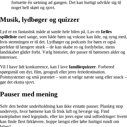
fortsætte én sætning ad gangen. Det kan hurtigt udvikle sig til
noget helt skørt og sjovt.
Musik, lydbøger og quizzer
Lyd er en fantastisk måde at samle hele bilen på. Lav en
fælles
spilleliste
med sange, som både børn og voksne kan lide, og syng med,
hvis stemningen er til det. Lydbøger og podcasts for børn er også
perfekte til længere stræk – de kan skabe ro og fordybelse, mens
landskabet glider forbi. Vælg historier, der passer til børnenes alder og
interesser.
Vil I have lidt konkurrence, kan I lave
familiequizzer
. Forbered
spørgsmål om dyr, film, geografi eller jeres feriedestination.
Pointsystemer og små præmier – som at vælge næste sang eller snack –
gør det ekstra sjovt.
Pauser med mening
Selv den bedste underholdning kan ikke erstatte pauser. Planlæg stop
undervejs, hvor børnene kan få frisk luft og bevæge sig. Find
rastepladser med legeplads, eller lav jeres egne små udfordringer: hvem
kan finde flest firkløvere, hoppe længst eller løbe hurtigst rundt om
bilen?