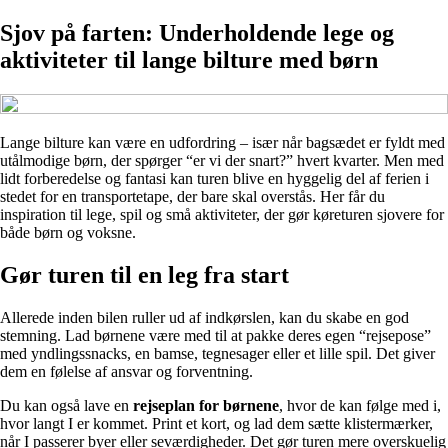
Sjov på farten: Underholdende lege og
aktiviteter til lange bilture med børn
Lange bilture kan være en udfordring – især når bagsædet er fyldt med
utålmodige børn, der spørger “er vi der snart?” hvert kvarter. Men med
lidt forberedelse og fantasi kan turen blive en hyggelig del af ferien i
stedet for en transportetape, der bare skal overstås. Her får du
inspiration til lege, spil og små aktiviteter, der gør køreturen sjovere for
både børn og voksne.
Gør turen til en leg fra start
Allerede inden bilen ruller ud af indkørslen, kan du skabe en god
stemning. Lad børnene være med til at pakke deres egen “rejsepose”
med yndlingssnacks, en bamse, tegnesager eller et lille spil. Det giver
dem en følelse af ansvar og forventning.
Du kan også lave en
rejseplan for børnene
, hvor de kan følge med i,
hvor langt I er kommet. Print et kort, og lad dem sætte klistermærker,
når I passerer byer eller seværdigheder. Det gør turen mere overskuelig