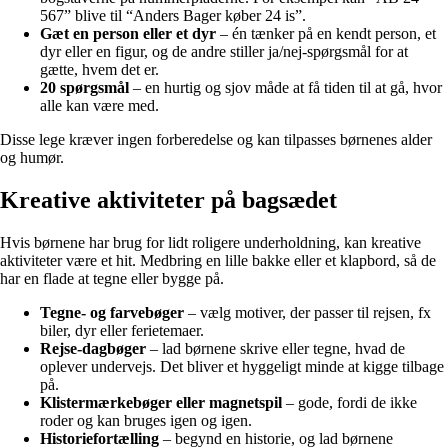
567” blive til “Anders Bager køber 24 is”.
Gæt en person eller et dyr
– én tænker på en kendt person, et
dyr eller en figur, og de andre stiller ja/nej-spørgsmål for at
gætte, hvem det er.
20 spørgsmål
– en hurtig og sjov måde at få tiden til at gå, hvor
alle kan være med.
Disse lege kræver ingen forberedelse og kan tilpasses børnenes alder
og humør.
Kreative aktiviteter på bagsædet
Hvis børnene har brug for lidt roligere underholdning, kan kreative
aktiviteter være et hit. Medbring en lille bakke eller et klapbord, så de
har en flade at tegne eller bygge på.
Tegne- og farvebøger
– vælg motiver, der passer til rejsen, fx
biler, dyr eller ferietemaer.
Rejse-dagbøger
– lad børnene skrive eller tegne, hvad de
oplever undervejs. Det bliver et hyggeligt minde at kigge tilbage
på.
Klistermærkebøger eller magnetspil
– gode, fordi de ikke
roder og kan bruges igen og igen.
Historiefortælling
– begynd en historie, og lad børnene