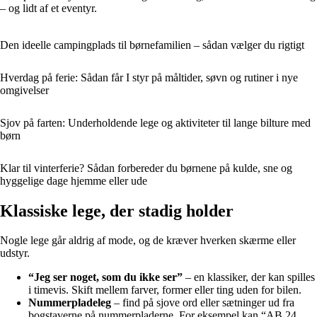
– og lidt af et eventyr.
Den ideelle campingplads til børnefamilien – sådan vælger du rigtigt
Hverdag på ferie: Sådan får I styr på måltider, søvn og rutiner i nye
omgivelser
Sjov på farten: Underholdende lege og aktiviteter til lange bilture med
børn
Klar til vinterferie? Sådan forbereder du børnene på kulde, sne og
hyggelige dage hjemme eller ude
Klassiske lege, der stadig holder
Nogle lege går aldrig af mode, og de kræver hverken skærme eller
udstyr.
“Jeg ser noget, som du ikke ser”
– en klassiker, der kan spilles
i timevis. Skift mellem farver, former eller ting uden for bilen.
Nummerpladeleg
– find på sjove ord eller sætninger ud fra
bogstaverne på nummerpladerne. For eksempel kan “AB 24